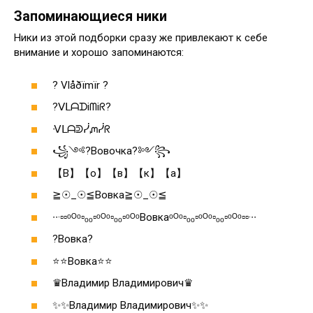
Запоминающиеся ники
Ники из этой подборки сразу же привлекают к себе
внимание и хорошо запоминаются:
? Vlåðïmïr ?
?ᐯᒪᗩᗪiᗰiᖇ?
ᐺᒪᗩᕲᓰᘻᓰᖇ
꧁༺?️Вовочка?️༻꧂
【В】【о】【в】【к】【а】
≧☉_☉≦Вовка≧☉_☉≦
∙∙·▫▫ᵒᴼᵒ▫ₒₒ▫ᵒᴼᵒ▫ₒₒ▫ᵒᴼᵒВовкаᵒᴼᵒ▫ₒₒ▫ᵒᴼᵒ▫ₒₒ▫ᵒᴼᵒ▫▫·∙∙
?Вовка?
⭐⭐Вовка⭐⭐
♛Владимир Владимирович♛
✨✨Владимир Владимирович✨✨