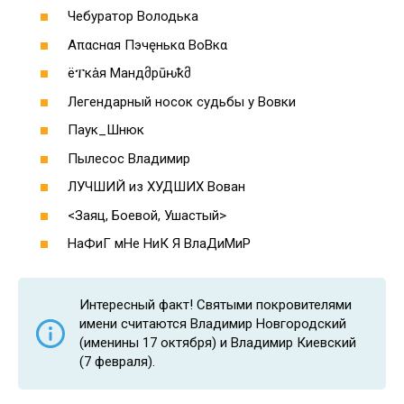
Чебуратор Володька
Απαснαя Пэчęньκα ВоВкα
Ҹёፐкȧя Мандმрūԋҟმ
Легендарный носок судьбы у Вовки
Паук_Шнюк
Пылесос Владимир
ЛУЧШИЙ из ХУДШИХ Вован
<Заяц, Боевой, Ушастый>
НаФиГ мНе НиК Я ВлаДиМиР
Интересный факт! Святыми покровителями
имени считаются Владимир Новгородский
(именины 17 октября) и Владимир Киевский
(7 февраля).