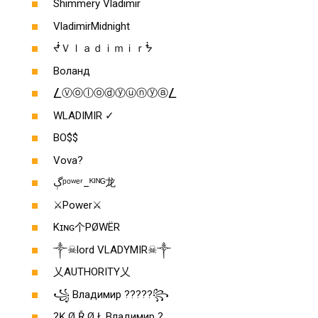
Shimmery Vladimir
VladimirMidnight
ᖫＶｌａｄｉｍｉｒᖭ
Воланд
⎳Ⓥⓞⓛⓞⓓⓨⓤⓝⓨⓐ⎳
WLADIMIR ✓
BO$$
Vova?
ڳᵖᵒʷᵉʳ_ᴷᴵᴺᴳ龙
⚔️Power⚔️
Kɪɴɢ个PØWËR
༒☠lord VLADYMIR☠༒
乂AUTHORITY乂
꧁ Владимир ?????꧂
?Ķ Ø Ř Ø Ł Владимир ?