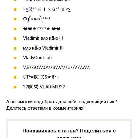
×͜×乂亗ＫＩＮＧ亗乂×͜×
✪༼ҡɪɴɢ༽ᴾᴿᴼ
❤️❤️★????★ ❤️❤️
Vladimir ʙᴀᴅ ᴋɪ፝֟ɴɢ !!!
ᴍᴀᴅ ᴋɪ፝֟ɴɢ Vladimir !!!
VladyGodGlob
\\B\\\O\\\O\\\S\\V\\\O\\V\\\A\\
ටƤ★฿۝$$★࿐
??฿0$$ VLADIMIR??
А вы смогли подобрать для себя подходящий ник?
Делитесь ответами в комментариях!
Понравилась статья? Поделиться с
друзьями: