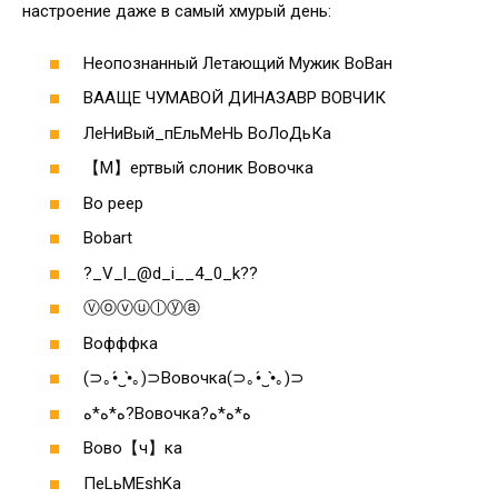
настроение даже в самый хмурый день:
Неопознанный Летающий Мужик ВоВан
ВААЩЕ ЧУМАВОЙ ДИНАЗАВР ВОВЧИК
ЛеНиВый_пЕльМеНЬ ВоЛоДьКа
【М】ертвый слоник Вовочка
Bo peep
Bobart
?_V_l_@d_i__4_0_k??
Ⓥⓞⓥⓤⓛⓨⓐ
Вофффка
(⊃｡•́‿•̀｡)⊃Вовочка(⊃｡•́‿•̀｡)⊃
ﻩ*ﻩ*ﻩ?Вовочка?ﻩ*ﻩ*ﻩ
Вово【ч】ка
ПеLьМЕshKa