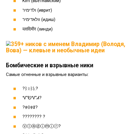
Kim (вьетнамский)
ולדימיר (иврит)
וולאדימיר (идиш)
व्लादिमीर (хинди)
Бомбические и взрывные ники
Самые огненные и взрывные варианты:
?ᛒᛟᛒᚣ?
ᏉᎧᏉᏗ?
?ꃃꏿꃃꁲ?
???????? ?
Ⓥⓛⓐⓓⓘⓜⓘⓡ?