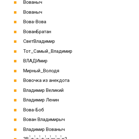
Вованыч
Вованыч
Вова-Вова
ВованБратан
СветВладимир
Тот_Самый_Владимир
ВЛАДИмир
Мирный_Володя
Вовочка из анекдота
Владимир Великий
Владимир Ленин
Вова-Боб
Вован Владимирыч
Владимир Вованыч