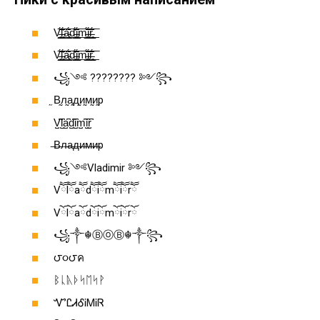
V̵̵͓̫̲̭͔̌̄̄̈́͟͞ľ̵̵͓̫̲̭͔̄̄̈́͟͞ǎ̵̵͓̫̲̭͔̄̄̈́͟͞ď̵̵͓̫̲̭͔̄̄̈́͟͞ǐ̵̵͓̫̲̭͔̄̄̈́͟͞m̵̵͓̫̲̭͔̌̄̄̈́͟͞ǐ̵̵͓̫̲̭͔̄̄̈́͟͞ř̵̵͓̫̲̭͔̄̄̈́͟͞
V̵̵͓̫̲̭͔̌̄̄̈́͟͞ľ̵̵͓̫̲̭͔̄̄̈́͟͞ǎ̵̵͓̫̲̭͔̄̄̈́͟͞ď̵̵͓̫̲̭͔̄̄̈́͟͞ǐ̵̵͓̫̲̭͔̄̄̈́͟͞m̵̵͓̫̲̭͔̌̄̄̈́͟͞ǐ̵̵͓̫̲̭͔̄̄̈́͟͞ř̵̵͓̫̲̭͔̄̄̈́͟͞
꧁༺ ???????? ༻꧂
̰В̰л̰а̰д̰и̰м̰и̰р
V̺͆l̺͆a̺͆d̺͆i̺͆m̺͆i̺͆r̺͆
̶В̶л̶а̶д̶и̶м̶и̶р
꧁༺Vladimir ༻꧂
Vཽlཽaཽdཽiཽmཽiཽrཽ
Vོlོaོdོiོmོiོrོ
꧁༒☬ⒷⓞⒷ☬༒꧂
౮૦౮ค
ᛒᚳᚣᚦᛋᛖᛋᚹ
ᏉᏝᏗᎴᎥᎷᎥᏒ