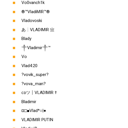
Vo0vanch1k
®™VladiMIR™®
Vladovoski
あ┊VLADIMIR 亗
Blady
༒Vladimir༒™
Vo
Vlad4:20
?vovik_super?
?vova_man?
ᴄᴅツ┋VLADIMIR †
Bladimir
¤□■Vlad*○|●
VLADIMIR PUTIN