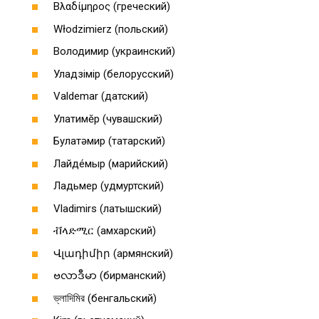
Βλαδίμηρος (греческий)
Włodzimierz (польский)
Володимир (украинский)
Уладзімір (белорусский)
Valdemar (датский)
Улатимĕр (чувашский)
Булатәмир (татарский)
Лайде́мыр (марийский)
Ладьмер (удмуртский)
Vladimirs (латышский)
ቭላድሚር (амхарский)
Վլադիմիր (армянский)
ဗလာဒီမာ (бирманский)
ভ্লাদিমির (бенгальский)