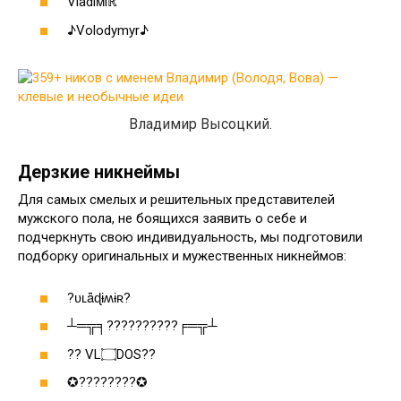
Vladiᴍiℝ
♪Volodymyr♪
Владимир Высоцкий.
Дерзкие никнеймы
Для самых смелых и решительных представителей
мужского пола, не боящихся заявить о себе и
подчеркнуть свою индивидуальность, мы подготовили
подборку оригинальных и мужественных никнеймов:
?ʋʟǟɖɨʍɨʀ?
┴═╦╕??????????╒═╦┴
?? VL۝DOS??
✪????????✪