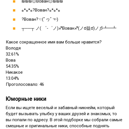
₪₪₪۞Вован۞₪₪₪
ﻩ*ﻩ*ﻩ?Вован?ﻩ*ﻩ*ﻩ
?Вован?☜(ﾟヮﾟ☜)
┬──┬ ノ( ゜-゜ノ)♐Вован♐(ノಠ益ಠ)ノ彡┻━┻
Какое сокращенное имя вам больше нравится?
Володя
32.61%
Вова
54.35%
Никакое
13.04%
Проголосовало:
46
Юморные ники
Если вы ищете веселый и забавный никнейм, который
будет вызывать улыбку у ваших друзей и знакомых, то
вы попали по адресу. В этой подборке мы собрали самые
смешные и оригинальные ники, способные поднять