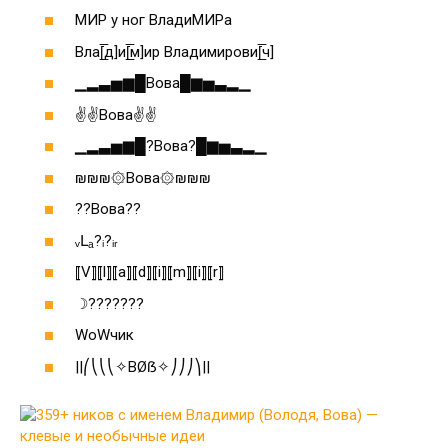
МИР у ног ВладиМИРа
Вла[̲̅д]и[̲̅м]ир Владимирови[̲̅ч]
▁▂▃▅▆█Вова█▆▅▃▂▁
✌✌Вова✌✌
▁▂▃▅▆█?Вова?█▆▅▃▂▁
₪₪₪۞Вова۞₪₪₪
??Вова??
ᵥԼₐ?ᵢ?ᵢᵣ
⟦V⟧⟦l⟧⟦a⟧⟦d⟧⟦i⟧⟦m⟧⟦i⟧⟦r⟧
☽???????
WoWчик
||⎛⎝⎝⎝✧BØẞ✧⎠⎠⎠⎞||