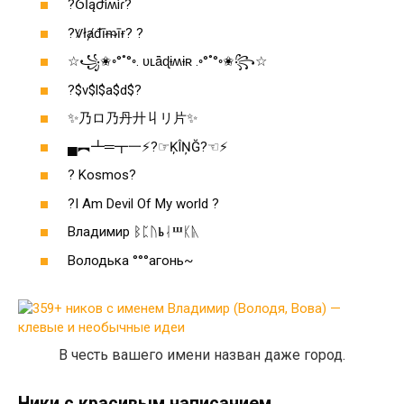
?ỼӀąժìʍìɾ?
?Ꝟłⱥđīᵯīɍ? ?
☆꧁✬◦°˚°◦. ʋʟǟɖɨʍɨʀ .◦°˚°◦✬꧂☆
?$v$l$a$d$?
✨乃ロ乃丹廾丩リ片✨
▄︻┻═┳一⚡?☞ĶÎŅĞ?☜⚡
? Kosmos?
?I Am Devil Of My world ?
Владимир ᛒᛈᚢⰓᛆⰞᛕᚣ
Володька °°°агонь~
В честь вашего имени назван даже город.
Ники с красивым написанием