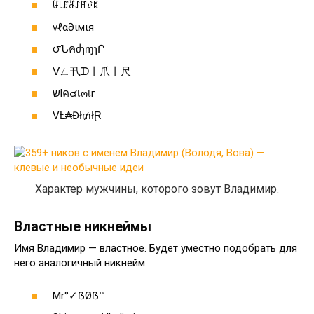
ꀰ꒒ꁲꂠꂑꂵꂑꌅ
νℓα∂ιмιя
౮ՆคძɿɱɿՐ
ᐯㄥ卂ᗪ丨爪丨尺
שlค๔เ๓เг
VⱠ₳Đł₥łⱤ
Характер мужчины, которого зовут Владимир.
Властные никнеймы
Имя Владимир — властное. Будет уместно подобрать для
него аналогичный никнейм:
Mr°✓ẞØẞ™