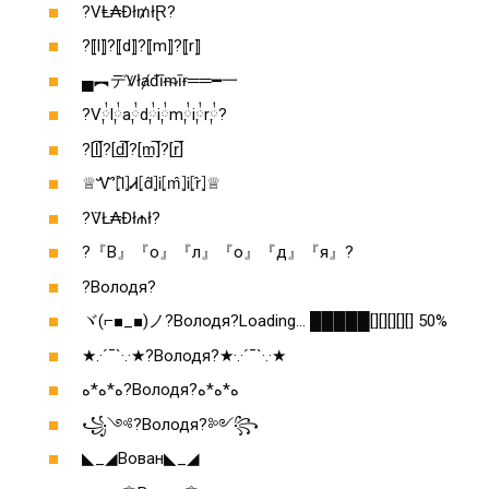
?VⱠ₳Đł₥łⱤ?
?⟦l⟧?⟦d⟧?⟦m⟧?⟦r⟧
▄︻デꝞłⱥđīᵯīɍ══━一
?V༙྇l༙྇a༙྇d༙྇i༙྇m༙྇i༙྇r༙྇?
?[l̲̅]?[d̲̅]?[m̲̅]?[r̲̅]
♕Ꮙ⦏l̂⦎Ꮧ⦏d̂⦎Ꭵ⦏m̂⦎Ꭵ⦏r̂⦎♕
?ṼŁ₳Đł₼ł₹?
?『В』『о』『л』『о』『д』『я』?
?Володя?
ヾ(⌐■_■)ノ?Володя?Loading… █████[][][][][] 50%
★.·´¯`·.·★?Володя?★·.·´¯`·.·★
ﻩ*ﻩ*ﻩ?Володя?ﻩ*ﻩ*ﻩ
꧁༺?Володя?༻꧂
◣_◢Вован◣_◢