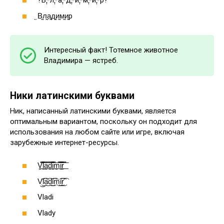
?В༙྇л༙྇а༙྇д༙྇и༙྇м༙྇и༙྇р?
̰В̰л̰а̰д̰и̰м̰и̰р
Интересный факт! Тотемное животное
Владимира — ястреб.
Ники латинскими буквами
Ник, написанный латинскими буквами, является
оптимальным вариантом, поскольку он подходит для
использования на любом сайте или игре, включая
зарубежные интернет-ресурсы.
V̳̿͟͞l̳̿͟͞a̳̿͟͞d̳̿͟͞i̳̿͟͞m̳̿͟͞i̳̿͟͞r̳̿͟͞
V͜͡l͜͡a͜͡d͜͡i͜͡m͜͡i͜͡r͜͡
Vladi
Vlady